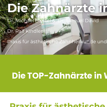
Die Zahnärzte i
Dr. Michael Bantel & Dr. Samuel David
Dr. Ralf Kindler
Praxis für ästhetische Zahnheilkunde und
Die TOP-Zahnärzte in 
Praxis für ästhetische