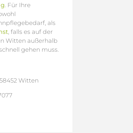
ng
. Für Ihre
sowohl
hnpflegebedarf, als
nst
, falls es auf der
in Witten außerhalb
schnell gehen muss.
, 58452 Witten
7077