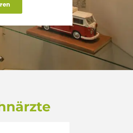
ren
hnärzte