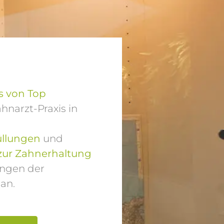
 von Top
hnarzt-Praxis in
üllungen
und
zur Zahnerhaltung
ungen der
an.