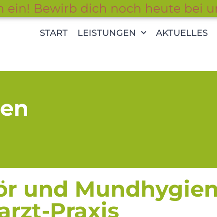
n ein! Bewirb dich noch heute bei u
START
LEISTUNGEN
AKTUELLES
hen
r und Mundhygiene
arzt-Praxis