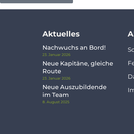
Aktuelles
A
Nachwuchs an Bord!
So
23. Januar 2026
F
Neue Kapitäne, gleiche
Route
D
23. Januar 2026
Neue Auszubildende
I
im Team
8. August 2025