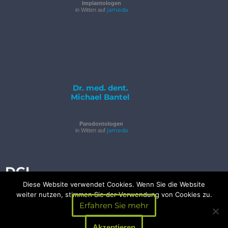
Implantologen
jameda
in Witten auf
Dr. med. dent.
Michael Bantel
Parodontologen
jameda
in Witten auf
DGI
Diese Website verwendet Cookies. Wenn Sie die Website
weiter nutzen, stimmen Sie der Verwendung von Cookies zu.
Erfahren Sie mehr
Termin
© 2026 - Top Dent
Akzeptieren