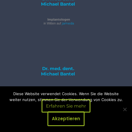
Michael Bantel
Implantologen
jameda
in Witten auf
Dr. med. dent.
Michael Bantel
Parodontologen
jameda
in Witten auf
Diese Website verwendet Cookies. Wenn Sie die Website
weiter nutzen, stimmen Sie der Verwendung von Cookies zu.
Erfahren Sie mehr
Termin
DGI
Akzeptieren
Nachricht